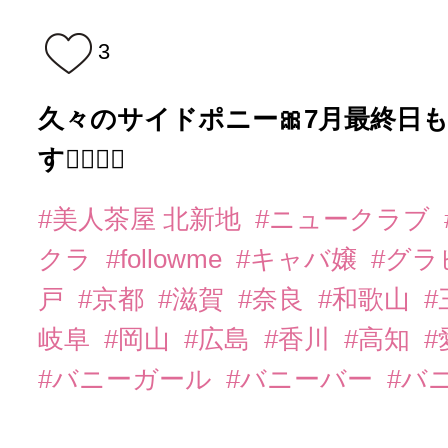
3
久々のサイドポニー🎀7月最終日
す🙇‍♀️❤️‍🔥
#美人茶屋 北新地
#ニュークラブ
クラ
#followme
#キャバ嬢
#グラ
戸
#京都
#滋賀
#奈良
#和歌山
#
岐阜
#岡山
#広島
#香川
#高知
#
#バニーガール
#バニーバー
#バ