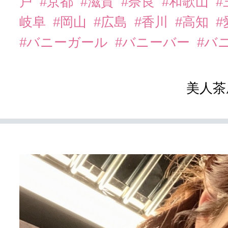
戸
#京都
#滋賀
#奈良
#和歌山
#
岐阜
#岡山
#広島
#香川
#高知
#
#バニーガール
#バニーバー
#バ
美人茶