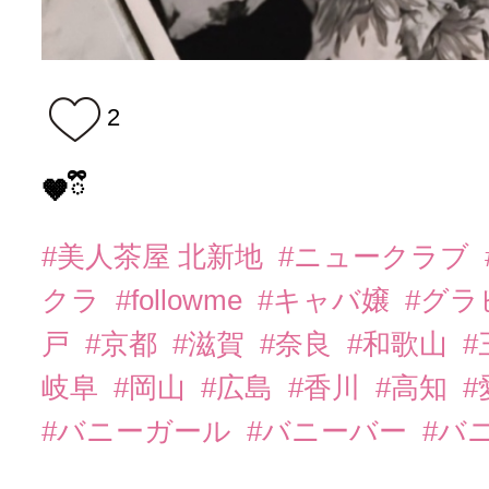
2
🤎ྀི
#美人茶屋 北新地
#ニュークラブ
クラ
#followme
#キャバ嬢
#グラ
戸
#京都
#滋賀
#奈良
#和歌山
#
岐阜
#岡山
#広島
#香川
#高知
#
#バニーガール
#バニーバー
#バ