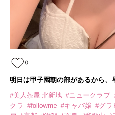
0
明日は甲子園朝の部があるから、早
#美人茶屋 北新地
#ニュークラブ
クラ
#followme
#キャバ嬢
#グラ