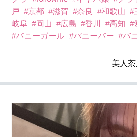
戸
#京都
#滋賀
#奈良
#和歌山
#
岐阜
#岡山
#広島
#香川
#高知
#
#バニーガール
#バニーバー
#バ
美人茶