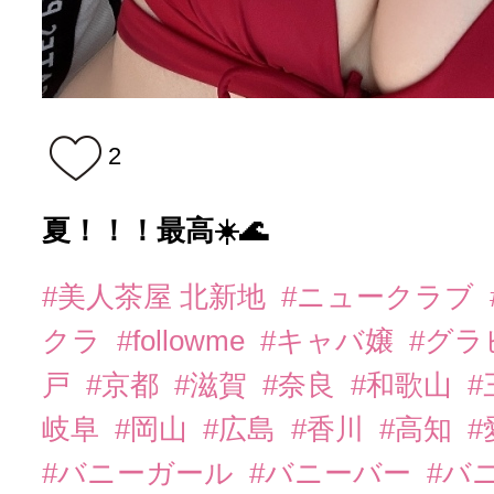
2
夏！！！最高☀️🌊
#美人茶屋 北新地
#ニュークラブ
クラ
#followme
#キャバ嬢
#グラ
戸
#京都
#滋賀
#奈良
#和歌山
#
岐阜
#岡山
#広島
#香川
#高知
#
#バニーガール
#バニーバー
#バ