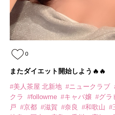
0
またダイエット開始しよう🔥🔥
#美人茶屋 北新地
#ニュークラブ
クラ
#followme
#キャバ嬢
#グラ
戸
#京都
#滋賀
#奈良
#和歌山
#