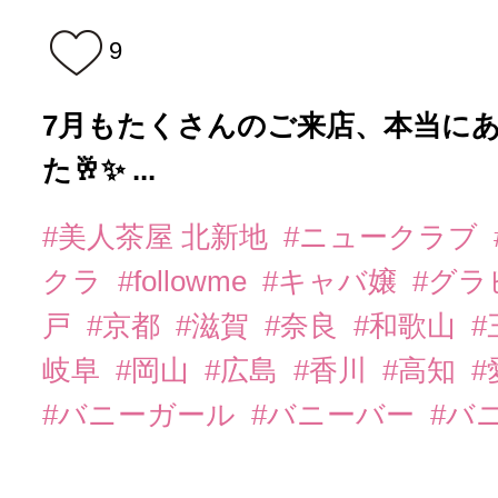
9
7月もたくさんのご来店、本当に
た🥂✨ ...
#美人茶屋 北新地
#ニュークラブ
クラ
#followme
#キャバ嬢
#グラ
戸
#京都
#滋賀
#奈良
#和歌山
#
岐阜
#岡山
#広島
#香川
#高知
#
#バニーガール
#バニーバー
#バ