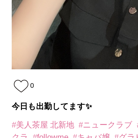
0
今日も出勤してます✨️
#美人茶屋 北新地
#ニュークラブ
クラ
#followme
#キャバ嬢
#グラ