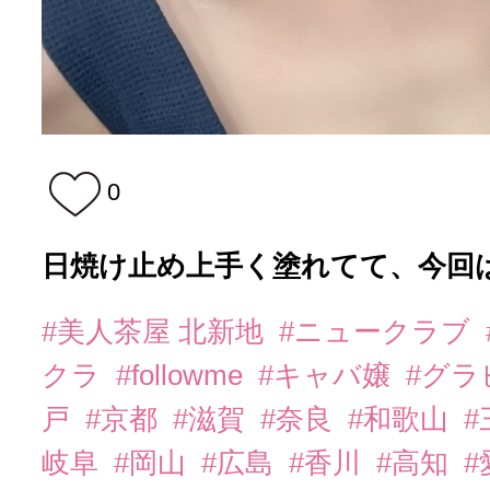
0
日焼け止め上手く塗れてて、今回は
#美人茶屋 北新地
#ニュークラブ
クラ
#followme
#キャバ嬢
#グラ
戸
#京都
#滋賀
#奈良
#和歌山
#
岐阜
#岡山
#広島
#香川
#高知
#