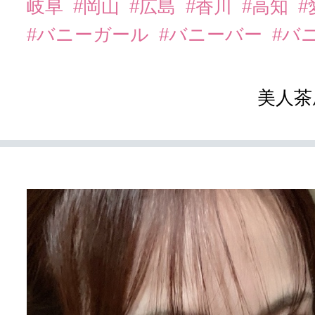
岐阜
#岡山
#広島
#香川
#高知
#
#バニーガール
#バニーバー
#バ
美人茶