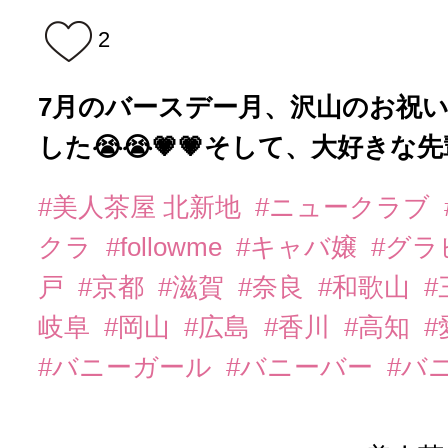
2
7月のバースデー月、沢山のお祝
した😭😭💗💗そして、大好きな先
#美人茶屋 北新地
#ニュークラブ
クラ
#followme
#キャバ嬢
#グラ
戸
#京都
#滋賀
#奈良
#和歌山
#
岐阜
#岡山
#広島
#香川
#高知
#
#バニーガール
#バニーバー
#バ