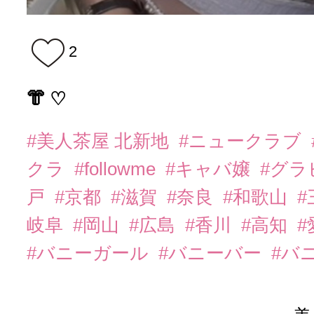
2
👘 ♡
#美人茶屋 北新地
#ニュークラブ
クラ
#followme
#キャバ嬢
#グラ
戸
#京都
#滋賀
#奈良
#和歌山
#
岐阜
#岡山
#広島
#香川
#高知
#
#バニーガール
#バニーバー
#バ