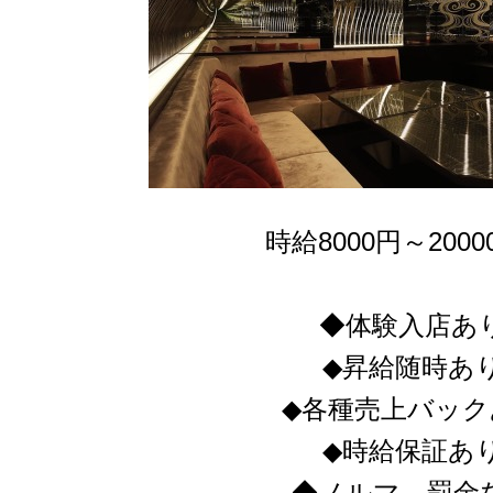
時給8000円～20
◆体験入店あ
◆昇給随時あ
◆各種売上バック
◆時給保証あ
◆ノルマ、罰金