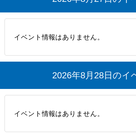
イベント情報はありません。
2026年8月28日の
イベント情報はありません。