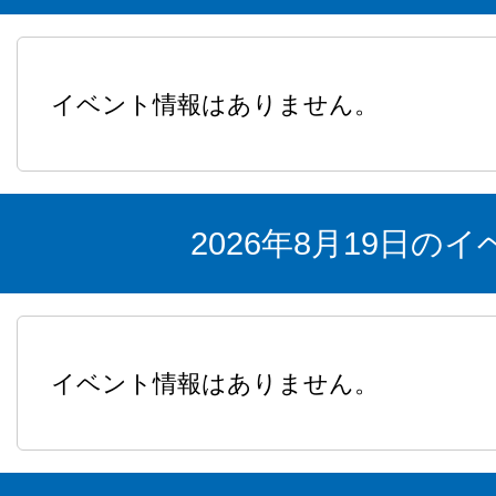
イベント情報はありません。
2026年8月19日の
イベント情報はありません。