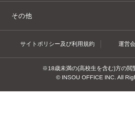
その他
サイトポリシー及び利用規約
運営
※18歳未満の(高校生を含む)方の
© INSOU OFFICE INC. All Rig