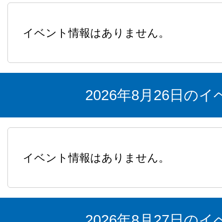
イベント情報はありません。
2026年8月26日の
イベント情報はありません。
2026年8月27日の