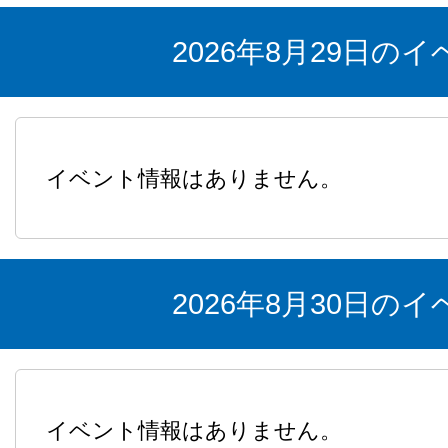
2026年8月29日の
イベント情報はありません。
2026年8月30日の
イベント情報はありません。