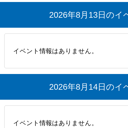
2026年8月13日の
イベント情報はありません。
2026年8月14日の
イベント情報はありません。