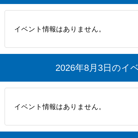
イベント情報はありません。
2026年8月3日の
イベント情報はありません。